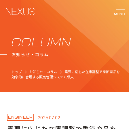
MENU
サービス
COLUMN
お知らせ・コラム
ネクサスの強み
トップ
お知らせ・コラム
需要に応じた在庫調整で季節商品を
事例紹介
効率的に管理する販売管理システム導入
会社案内
お知らせ
ENGINEER
2025.07.02
需要に応じた在庫調整で季節商品を