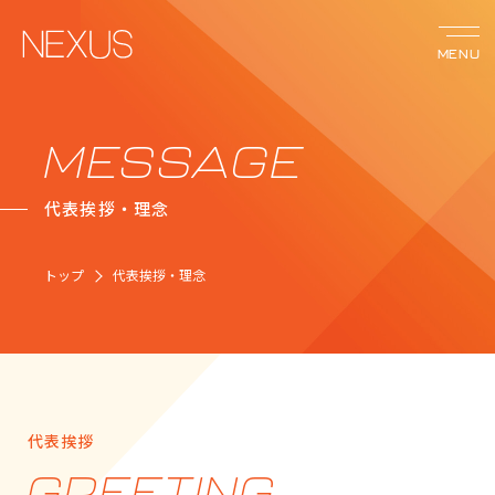
MENU
サービス
MESSAGE
代表挨拶・理念
ネクサスの強み
トップ
代表挨拶・理念
事例紹介
会社案内
お知らせ
代表挨拶
GREETING