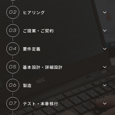
ヒアリング
02
ご提案・
ご契約
03
要件定義
04
基本設計・
詳細設計
05
製造
06
テスト・
本番移行
07