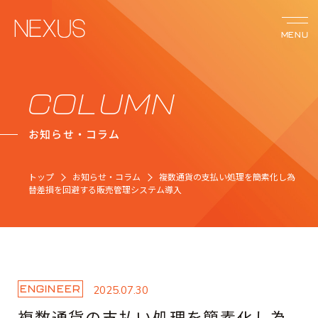
MENU
サービス
COLUMN
お知らせ・コラム
ネクサスの強み
トップ
お知らせ・コラム
複数通貨の支払い処理を簡素化し為
事例紹介
替差損を回避する販売管理システム導入
会社案内
お知らせ
ENGINEER
2025.07.30
複数通貨の支払い処理を簡素化し為