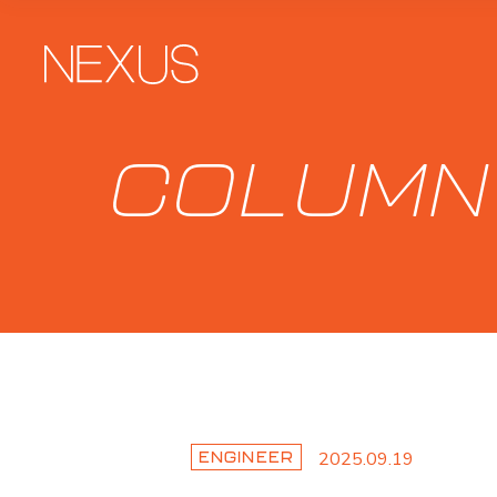
COLUMN
2025.09.19
ENGINEER