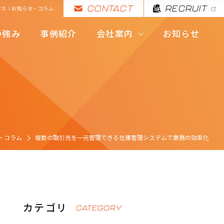
CONTACT
RECRUIT
サス｜お知らせ・コラム
代表挨拶・理念
の強み
事例紹介
会社案内
お知らせ
拠点・会社概要
代表挨拶・理念
拠点・会社概要
・コラム
複数の取引先を一元管理できる在庫管理システムで業務の効率化
カテゴリ
CATEGORY