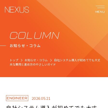
MENU
サービス
COLUMN
お知らせ・コラム
ネクサスの強み
トップ
お知らせ・コラム
自社システム導入が初めてでも大丈
事例紹介
夫な費用と進め方のやさしいガイド
会社案内
お知らせ
ENGINEER
2026.05.21
自社システム導入が初めてでも大丈