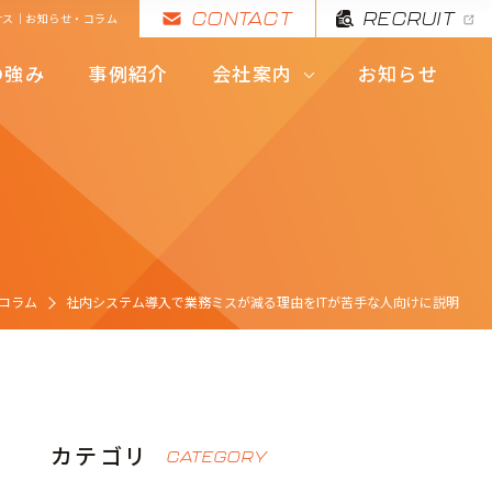
CONTACT
RECRUIT
サス｜お知らせ・コラム
代表挨拶・理念
の強み
事例紹介
会社案内
お知らせ
拠点・会社概要
代表挨拶・理念
拠点・会社概要
コラム
社内システム導入で業務ミスが減る理由をITが苦手な人向けに説明
カテゴリ
CATEGORY