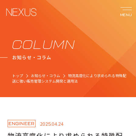
MENU
サービス
COLUMN
お知らせ・コラム
ネクサスの強み
トップ
お知らせ・コラム
物流高度化により求められる特殊配
事例紹介
送に強い販売管理システム開発と運用法
会社案内
お知らせ
ENGINEER
2025.04.24
物流高度化により求められる特殊配